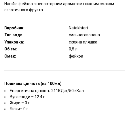
Напій з фейхоа з неповторним ароматом і ніжним смаком
екзотичного фрукта.
Виробник:
Natakhtari
Тип води:
сильногазована
Упаковка:
скляна пляшка
Об'єм:
0,5 л
Смак:
фейхоа
Поживна цінність (на 100мл)
Енергетична цінність 211КДж/50 кКал
Вуглеводи – 12.4 г
Жири – 0 г
Білки– 0 г