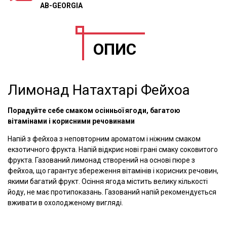
AB-GEORGIA
ОПИС
Лимонад Натахтарі Фейхоа
Порадуйте себе смаком осінньої ягоди, багатою
вітамінами і корисними речовинами
Напій з фейхоа з неповторним ароматом і ніжним смаком
екзотичного фрукта. Напій відкриє нові грані смаку соковитого
фрукта. Газований лимонад створений на основі пюре з
фейхоа, що гарантує збереження вітамінів і корисних речовин,
якими багатий фрукт. Осіння ягода містить велику кількості
йоду, не має протипоказань. Газований напій рекомендується
вживати в охолодженому вигляді.