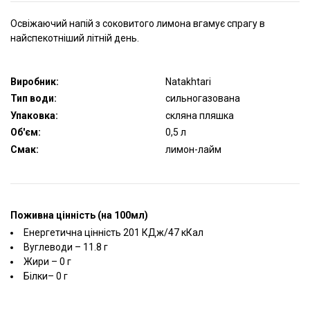
Освіжаючий напій з соковитого лимона вгамує спрагу в
найспекотніший літній день.
Виробник:
Natakhtari
Тип води:
сильногазована
Упаковка:
скляна пляшка
Об'єм:
0,5 л
Смак:
лимон-лайм
Поживна цінність (на 100мл)
Енергетична цінність 201 КДж/47 кКал
Вуглеводи – 11.8 г
Жири – 0 г
Білки– 0 г