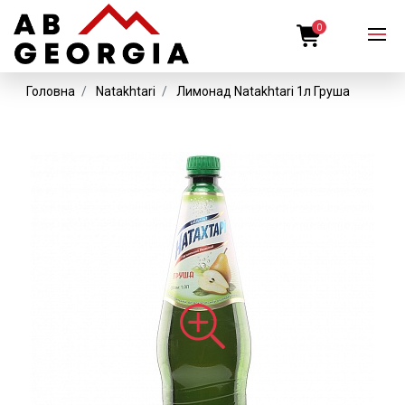
0
Головна
Natakhtari
Лимонад Natakhtari 1л Груша