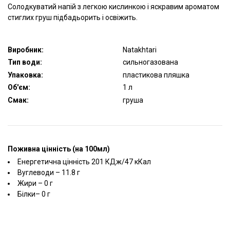
Солодкуватий напій з легкою кислинкою і яскравим ароматом
стиглих груш підбадьорить і освіжить.
Виробник:
Natakhtari
Тип води:
сильногазована
Упаковка:
пластикова пляшка
Об'єм:
1 л
Смак:
груша
Поживна цінність (на 100мл)
Енергетична цінність 201 КДж/47 кКал
Вуглеводи – 11.8 г
Жири – 0 г
Білки– 0 г