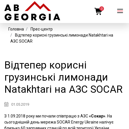
0
Головна
Прес-центр
Відтепер корисні грузинські лимонади Natakhtari на
АЗС SOCAR
Відтепер корисні
грузинські лимонади
Natakhtari на АЗС SOCAR
01.05.2019
З 1.09.2018 року ми почали співпрацю з АЗС
«Сокар»
. На
сьогоднішній день мережа SOCAR Energy Ukraine налічує
близько 60 заправних станцій по всій території України.