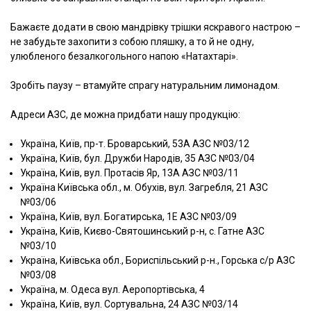
Бажаєте додати в свою мандрівку трішки яскравого настрою –
не забудьте захопити з собою пляшку, а то й не одну,
улюбленого безалкогольного напою «Натахтарі».
Зробіть паузу – втамуйте спрагу натуральним лимонадом.
Адреси АЗС, де можна придбати нашу продукцію:
Україна, Київ, пр-т. Броварський, 53А АЗС №03/12
Україна, Київ, бул. Дружби Народів, 35 АЗС №03/04
Україна, Київ, вул. Протасів Яр, 13А АЗС №03/11
Україна Київська обл., м. Обухів, вул. Загребля, 21 АЗС
№03/06
Україна, Київ, вул. Богатирська, 1Е АЗС №03/09
Україна, Київ, Києво-Святошинський р-н, с. Гатне АЗС
№03/10
Україна, Київська обл., Бориспільський р-н., Горська с/р АЗС
№03/08
Україна, м. Одеса вул. Аеропортівська, 4
Україна, Київ, вул. Сортувальна, 24 АЗС №03/14