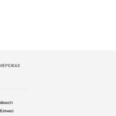
ЦМЕРЕЖАХ
йності
блічної