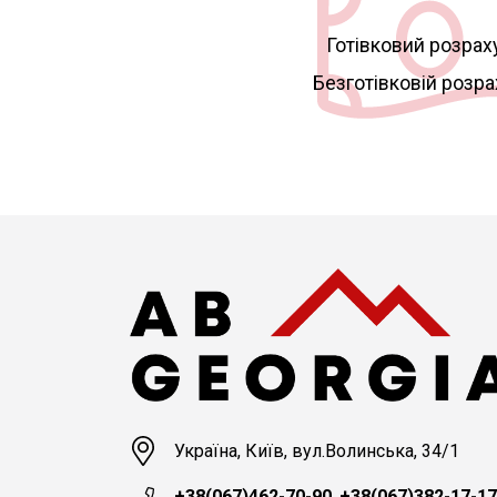
Готівковий розрах
Безготівковій розр
Україна, Київ, вул.Волинська, 34/1
+38(067)462-70-90
,
+38(067)382-17-17