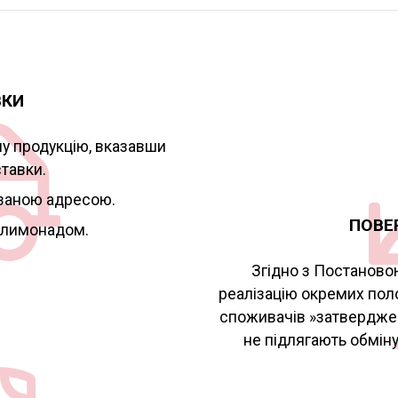
ВКИ
ну продукцію, вказавши
ставки.
заною адресою.
ПОВЕ
 лимонадом.
Згідно з Постаново
реалізацію окремих пол
споживачів »затверджен
не підлягають обміну