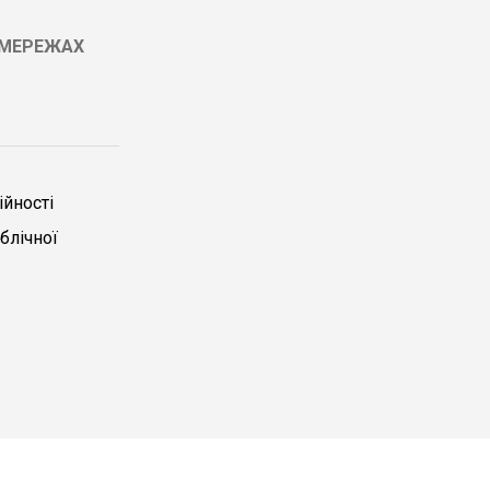
ЦМЕРЕЖАХ
йності
блічної