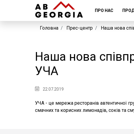
ПРО НАС
ПРОД
Головна
Прес-центр
Наша нова спі
Наша нова співп
УЧА
22.07.2019
УЧА - це мережа ресторанів автентичної гр
смачних та корисних лимонадів, соків та сму