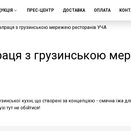
УКЦІЯ
ПРЕС-ЦЕНТР
ДОСТАВКА
ОПЛАТА
КОНТ
впраця з грузинською мережею ресторанів УЧА
раця з грузинською ме
узинської кухні, що створені за концепцією - смачна їжа д
зі тут не обійтися!