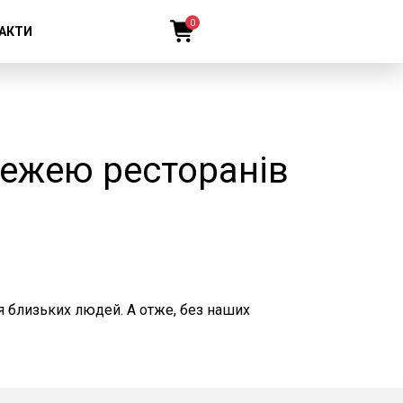
0
АКТИ
режею ресторанів
ля близьких людей. А отже, без наших