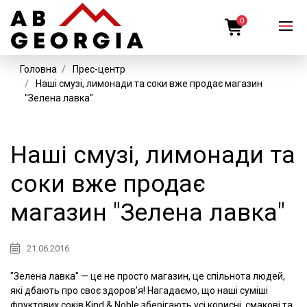
0
Головна
Прес-центр
Наші смузі, лимонади та соки вже продає магазин
"Зелена лавка"
Наші смузі, лимонади та
соки вже продає
магазин "Зелена лавка"
21.06.2016
"Зелена лавка" — це не просто магазин, це спільнота людей,
які дбають про своє здоров’я! Нагадаємо, що наші суміші
фруктових соків Kind & Noble зберігають усі корисні, смакові та