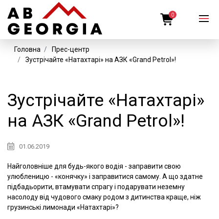
0
Головна
Прес-центр
Зустрічайте «Натахтарі» на АЗК «Grand Petrol»!
Зустрічайте «Натахтарі»
на АЗК «Grand Petrol»!
01.06.2019
Найголовніше для будь-якого водія - заправити свою
улюбленицю - «конячку» і заправитися самому. А що здатне
підбадьорити, втамувати спрагу і подарувати неземну
насолоду від чудового смаку родом з дитинства краще, ніж
грузинські лимонади «Натахтарі»?