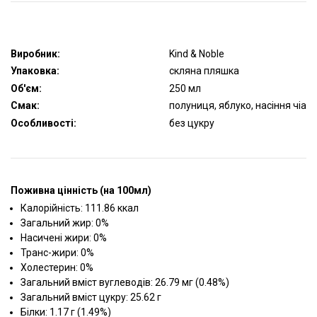
Виробник:
Kind & Noble
Упаковка:
скляна пляшка
Об'єм:
250 мл
Смак:
полуниця, яблуко, насіння чіа
Особливості:
без цукру
Поживна цінність (на 100мл)
Калорійність: 111.86 ккал
Загальний жир: 0%
Насичені жири: 0%
Транс-жири: 0%
Холестерин: 0%
Загальний вміст вуглеводів: 26.79 мг (0.48%)
Загальний вміст цукру: 25.62 г
Білки: 1.17 г (1.49%)