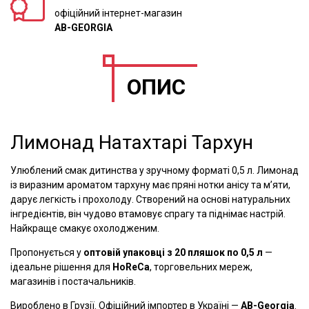
офіційний інтернет-магазин
AB-GEORGIA
ОПИС
Лимонад Натахтарі Тархун
Улюблений смак дитинства у зручному форматі 0,5 л. Лимонад
із виразним ароматом тархуну має пряні нотки анісу та м’яти,
дарує легкість і прохолоду. Створений на основі натуральних
інгредієнтів, він чудово втамовує спрагу та піднімає настрій.
Найкраще смакує охолодженим.
Пропонується у
оптовій упаковці з 20 пляшок по 0,5 л
—
ідеальне рішення для
HoReCa
, торговельних мереж,
магазинів і постачальників.
Вироблено в Грузії. Офіційний імпортер в Україні —
AB-Georgia
.