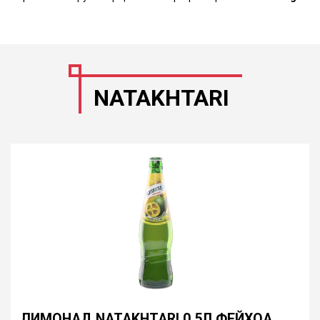
NATAKHTARI
ЛИМОНАД NATAKHTARI 0.5Л ФЕЙХОА