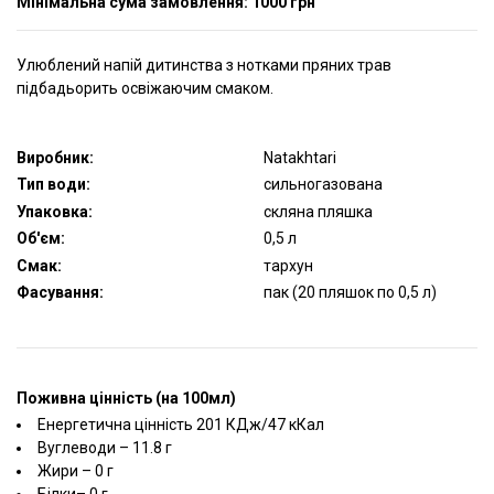
Мінімальна сума замовлення: 1000 грн
Улюблений напій дитинства з нотками пряних трав
підбадьорить освіжаючим смаком.
Виробник:
Natakhtari
Тип води:
сильногазована
Упаковка:
скляна пляшка
Об'єм:
0,5 л
Смак:
тархун
Фасування:
пак (20 пляшок по 0,5 л)
Поживна цінність (на 100мл)
Енергетична цінність 201 КДж/47 кКал
Вуглеводи – 11.8 г
Жири – 0 г