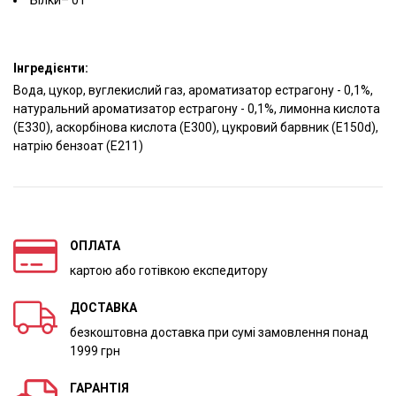
Білки– 0 г
Інгредієнти:
Вода, цукор, вуглекислий газ, ароматизатор естрагону - 0,1%,
натуральний ароматизатор естрагону - 0,1%, лимонна кислота
(E330), аскорбінова кислота (E300), цукровий барвник (E150d),
натрію бензоат (E211)
ОПЛАТА
картою або готівкою експедитору
ДОСТАВКА
безкоштовна доставка при сумі замовлення понад
1999 грн
ГАРАНТІЯ