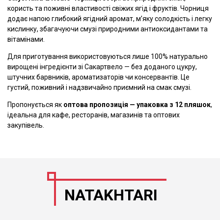
користь та поживні властивості свіжих ягід і фруктів. Чорниця
додає напою глибокий ягідний аромат, м’яку солодкість і легку
кислинку, збагачуючи смузі природними антиоксидантами та
вітамінами.
Для приготування використовуються лише 100% натурально
вирощені інгредієнти зі Сакартвело — без доданого цукру,
штучних барвників, ароматизаторів чи консервантів. Це
густий, поживний і надзвичайно приємний на смак смузі.
Пропонується як
оптова пропозиція — упаковка з 12 пляшок
,
ідеальна для кафе, ресторанів, магазинів та оптових
закупівель.
NATAKHTARI