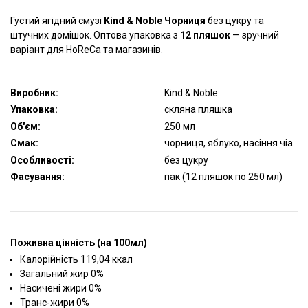
Густий ягідний смузі
Kind & Noble Чорниця
без цукру та
штучних домішок. Оптова упаковка з
12 пляшок
— зручний
варіант для HoReCa та магазинів.
Виробник:
Kind & Noble
Упаковка:
скляна пляшка
Об'єм:
250 мл
Смак:
чорниця, яблуко, насіння чіа
Особливості:
без цукру
Фасування:
пак (12 пляшок по 250 мл)
Поживна цінність (на 100мл)
Калорійність 119,04 ккал
Загальний жир 0%
Насичені жири 0%
Транс-жири 0%