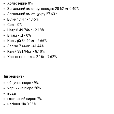
Холестерин 0%
Загальний вміст вуглеводів 28.62 мг 0.40%
Загальний вміст цукру 27.63 г
Білки 1.14 г - 1,45%
Солі - 0%
Натрій 49.74мг - 2.18%
Вітамін Д - 0%
Кальцій 34.40мг - 2.66%
Залізо 7.44мг - 41.44%
Калій 381.94мг - 8.10%
Харчові волокна 2.16г - 7.62%
Інгредієнти:
яблучне пюре 49%
чорничне пюре 26%
вода
глюкозний сироп 7%
насіння Чіа 0.06%.